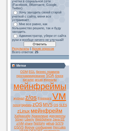
учетки в социальной сети
(Facebook, ВКонтакте, Google,
Twitter)
Хочу заходить своей старой
учеткой с сайта, меня все
устраивает.
Мне все равно, как
большинство решило, так и буду
заходить.
Администратор, убери от сайта
руки и вообще ничего не улучшай!
Результаты
|
Архив опросов
Всего ответов:
25
Метки
ODM
EGL
бизнес правила
SOA
программирование
блоги
каталог
arcati
журналы
мейнфреймы
VM
z/os
журнал
Freeware
zOS
MVS
nosql
bigdata
OS
SLES
мейнфрейм
zLinux
Хабрахабр
Хранилище
документы
50лет
Liberty
WebSphere
Java EE
history
z/VM
share
github
S/379
OS/VS
Форум
сообщение
Hercules
VSAM
DFSORT
отчетность