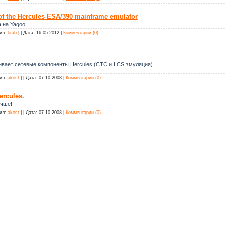
of the Hercules ESA/390 mainframe emulator
 на Yagoo
ил:
krab
|
|
Дата:
16.05.2012
|
Комментарии (0)
ивает сетевые компоненты Hercules (CTC и LCS эмуляция).
ил:
akost
|
|
Дата:
07.10.2008
|
Комментарии (0)
rcules.
учше!
ил:
akost
|
|
Дата:
07.10.2008
|
Комментарии (0)