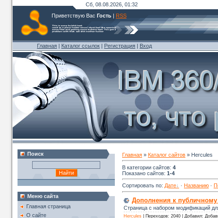
Сб, 08.08.2026, 01:32
Приветствую Вас
Гость
|
RSS
Главная
|
Каталог ссылок
|
Регистрация
|
Вход
Поиск
Главная
»
Каталог сайтов
» Hercules
В категории сайтов
:
4
Показано сайтов
:
1-4
Сортировать по
:
Дате
·
Названию
·
П
Меню сайта
Дополнения к публичному 
Главная страница
Страница с набором модификаций для
О сайте
Hercules
|
Переходов:
2040
|
Добавил:
Добав