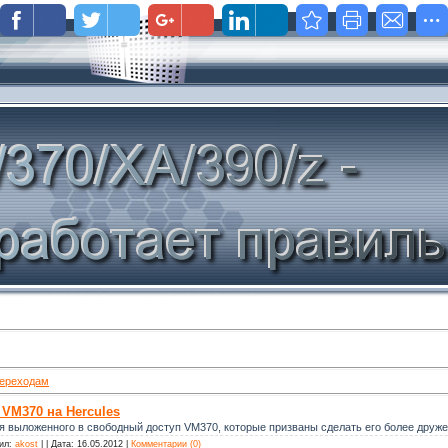
ереходам
VM370 на Hercules
 выложенного в свободный доступ VM370, которые призваны сделать его более друже
ил:
akost
|
|
Дата:
16.05.2012
|
Комментарии (0)