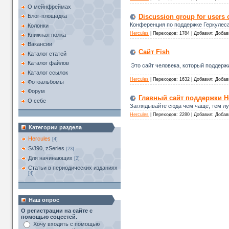
О мейнфреймах
Discussion group for users 
Блог-площадка
Конференция по поддержке Геркулеса
Колонки
Hercules
|
Переходов:
1784
|
Добавил:
Добав
Книжная полка
Вакансии
Сайт Fish
Каталог статей
Каталог файлов
Это сайт человека, который поддерж
Каталог ссылок
Hercules
|
Переходов:
1632
|
Добавил:
Добав
Фотоальбомы
Форум
Главный сайт поддержки He
О себе
Заглядывайте сюда чем чаще, тем л
Hercules
|
Переходов:
2280
|
Добавил:
Добав
Категории раздела
Hercules
[4]
S/390, zSeries
[23]
Для начинающих
[2]
Статьи в периодических изданиях
[4]
Наш опрос
О регистрации на сайте с
помощью соцсетей.
Хочу входить с помощью