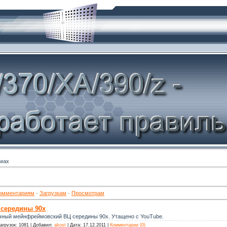
мах
омментариям
·
Загрузкам
·
Просмотрам
середины 90х
ычный мейнфреймовский ВЦ середины 90х. Утащено с YouTube.
агрузок:
1081
|
Добавил:
akost
|
Дата:
17.12.2011
|
Комментарии (0)