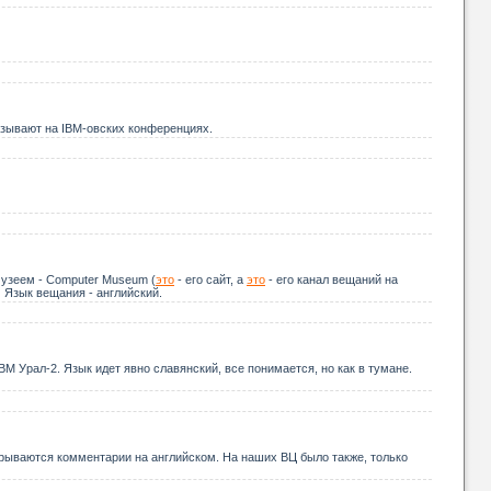
азывают на IBM-овских конференциях.
музеем - Computer Museum (
это
- его сайт, а
это
- его канал вещаний на
 Язык вещания - английский.
ВМ Урал-2. Язык идет явно славянский, все понимается, но как в тумане.
орываются комментарии на английском. На наших ВЦ было также, только