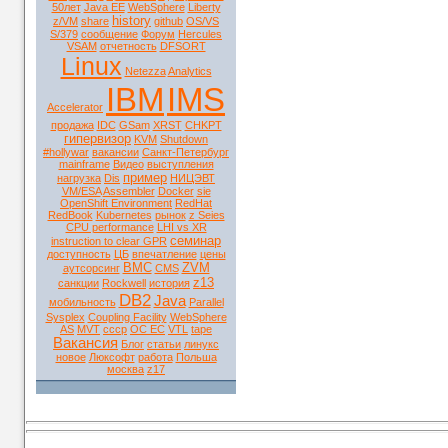
50лет
Java EE
WebSphere
Liberty
history
z/VM
share
github
OS/VS
S/379
сообщение
Форум
Hercules
VSAM
отчетность
DFSORT
Linux
Netezza
Analytics
IBM
IMS
Accelerator
продажа
IDC
GSam
XRST
CHKPT
гипервизор
KVM
Shutdown
#hollywar
вакансии
Санкт-Петербург
mainframe
Видео
выступления
пример
нагрузка
Dis
НИЦЭВТ
VM/ESA
Assembler
Docker
sie
OpenShift Environment
RedHat
RedBook
Kubernetes
рынок
z Seies
CPU performance
LHI vs XR
семинар
instruction to clear GPR
доступность
ЦБ
впечатление
цены
BMC
ZVM
аутсорсинг
CMS
z13
санкции
Rockwell
история
DB2
Java
мобильность
Parallel
Sysplex
Coupling Facility
WebSphere
AS
MVT
ссср
ОС ЕС
VTL
tape
Вакансия
Блог
статьи
линукс
новое
Люксофт
работа
Польша
москва
z17