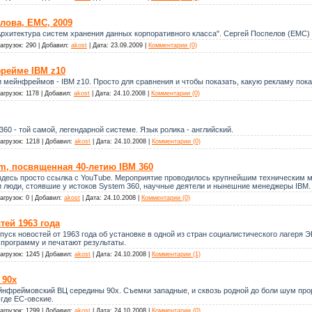
лова, EMC, 2009
"Архитектура систем хранения данных корпоративного класса". Сергей Поспелов (EMC)
агрузок:
290
|
Добавил:
akost
|
Дата:
23.09.2009
|
Комментарии (0)
рейме IBM z10
и мейнфреймов - IBM z10. Просто для сравнения и чтобы показать, какую рекламу пок
агрузок:
1178
|
Добавил:
akost
|
Дата:
24.10.2008
|
Комментарии (0)
360 - той самой, легендарной системе. Язык ролика - английский.
агрузок:
1218
|
Добавил:
akost
|
Дата:
24.10.2008
|
Комментарии (0)
m, посвященная 40-летию IBM 360
ак здесь просто ссылка с YouTube. Мероприятие проводилось крупнейшим техническим 
и люди, стоявшие у истоков System 360, научные деятели и нынешние менеджеры IBM.
агрузок:
0
|
Добавил:
akost
|
Дата:
24.10.2008
|
Комментарии (0)
тей 1963 года
пуск новостей от 1963 года об установке в одной из стран социалистического лагеря Э
 программу и печатают результаты.
агрузок:
1245
|
Добавил:
akost
|
Дата:
24.10.2008
|
Комментарии (1)
 90х
эйнфреймовский ВЦ середины 90х. Съемки западные, и сквозь родной до боли шум пр
где ЕС-овские.
агрузок:
1299
|
Добавил:
akost
|
Дата:
24.10.2008
|
Комментарии (0)