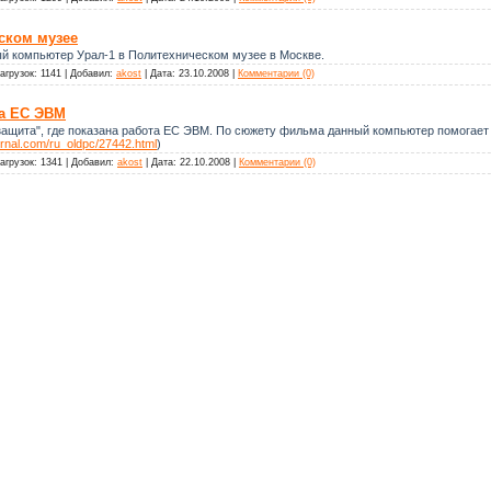
ском музее
 компьютер Урал-1 в Политехническом музее в Москве.
агрузок:
1141
|
Добавил:
akost
|
Дата:
23.10.2008
|
Комментарии (0)
та ЕС ЭВМ
ащита", где показана работа ЕС ЭВМ. По сюжету фильма данный компьютер помогает 
ournal.com/ru_oldpc/27442.html
)
агрузок:
1341
|
Добавил:
akost
|
Дата:
22.10.2008
|
Комментарии (0)