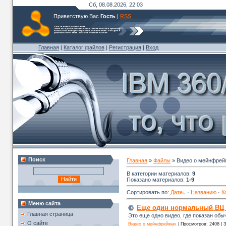
Сб, 08.08.2026, 22:03
Приветствую Вас
Гость
|
RSS
Главная
|
Каталог файлов
|
Регистрация
|
Вход
Поиск
Главная
»
Файлы
» Видео о мейнфрей
В категории материалов
:
9
Показано материалов
:
1-9
Сортировать по
:
Дате
·
Названию
·
К
Меню сайта
Еще один нормальный ВЦ 
Главная страница
Это еще одно видео, где показан об
О сайте
Видео о мейнфреймах
|
Просмотров:
2408
|
З