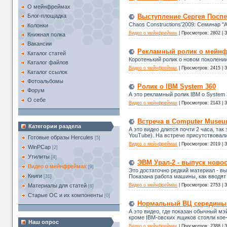
О мейнфреймах
Выступление Сергея Поспе
Блог-площадка
Chaos Constructions'2009: Семинар 
Колонки
Видео о мейнфреймах
|
Просмотров:
2802
|
З
Книжная полка
Вакансии
Рекламный ролик о мейнф
Каталог статей
Коротенький ролик о новом поколени
Каталог файлов
Видео о мейнфреймах
|
Просмотров:
2415
|
З
Каталог ссылок
Фотоальбомы
Ролик о IBM System 360
Форум
А это рекламный ролик IBM о System 
О себе
Видео о мейнфреймах
|
Просмотров:
2143
|
З
Встреча в Computer Museu
Категории раздела
А это видео длится почти 2 часа, т
YouTube). На встрече присутствовал
Готовые образы Hercules
[5]
Видео о мейнфреймах
|
Просмотров:
2019
|
З
WinPCap
[2]
Утилиты
[4]
ЭВМ Урал-2 - выпуск новос
Видео о мейнфреймах
[9]
Это достаточно редкий материал - вы
Книги
Показана работа машины, как вводят
[31]
Видео о мейнфреймах
|
Просмотров:
2753
|
З
Материалы для статей
[8]
Старые ОС и их компоненты
[0]
Нормальный ВЦ середины
А это видео, где показан обычный м
кроме IBM-овских ящиков стояли кое-
Наш опрос
Видео о мейнфреймах
|
Просмотров:
2388
|
З