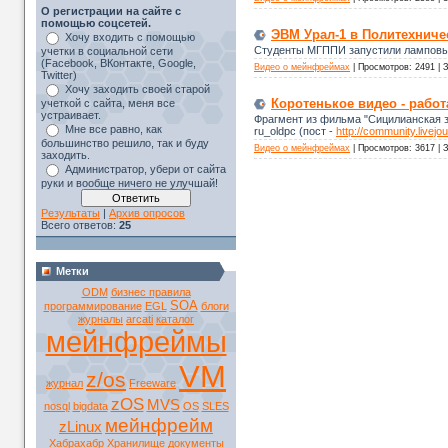
О регистрации на сайте с
помощью соцсетей.
ЭВМ Урал-1 в Политехниче
Хочу входить с помощью
Студенты МГППИ запустили ламповый
учетки в социальной сети
(Facebook, ВКонтакте, Google,
Видео о мейнфреймах
|
Просмотров:
2491
|
З
Twitter)
Хочу заходить своей старой
Коротенькое видео - рабо
учеткой с сайта, меня все
устраивает.
Фрагмент из фильма "Сицилианская з
Мне все равно, как
ru_oldpc (пост -
http://community.livej
большинство решило, так и буду
Видео о мейнфреймах
|
Просмотров:
3617
|
З
заходить.
Администратор, убери от сайта
руки и вообще ничего не улучшай!
Результаты
|
Архив опросов
Всего ответов:
25
Метки
ODM
бизнес правила
SOA
программирование
EGL
блоги
журналы
arcati
каталог
мейнфреймы
VM
z/os
журнал
Freeware
zOS
MVS
nosql
bigdata
OS
SLES
мейнфрейм
zLinux
Хабрахабр
Хранилище
документы