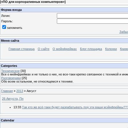
[
«ПО для корпоративных компьютеров»
]
Форма входа
Логин:
Пароль:
запомнить
Забыл
Меню сайта
Главная страница
О сайте
О мейнфреймах
Блог-площадка
Колонки
Книж
Categories
Техническое
[30]
Все о мейнфреймах и не только о них, но все-таки крепко связанное с техникой и и
Разговорчики
[25]
Обо всем остальном, не относящемся к технике.
Главная
»
2013
»
Август
26 Августа, Пн
13:33
Так кто же всё-таки будет разрабатывать под эти ваши мэйнфреймы??
Calendar