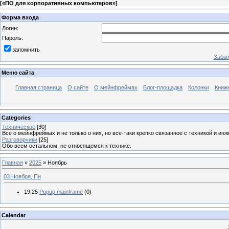
[
«ПО для корпоративных компьютеров»
]
Форма входа
Логин:
Пароль:
запомнить
Забыл
Меню сайта
Главная страница
О сайте
О мейнфреймах
Блог-площадка
Колонки
Книж
Categories
Техническое
[30]
Все о мейнфреймах и не только о них, но все-таки крепко связанное с техникой и и
Разговорчики
[25]
Обо всем остальном, не относящемся к технике.
Главная
»
2025
»
Ноябрь
03 Ноября, Пн
19:25
Popup mainframe
(0)
Calendar