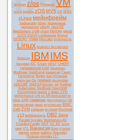
VM
z/os
журнал
Freeware
zOS
MVS
nosql
bigdata
OS
SLES
мейнфрейм
zLinux
Хабрахабр
50лет
Хранилище
документы
Liberty
Java EE
history
WebSphere
z/VM
share
github
S/379
OS/VS
сообщение
Форум
DFSORT
VSAM
Hercules
отчетность
Linux
Analytics Accelerator
IBM
IMS
Netezza
продажа
IDC
GSam
XRST
CHKPT
гипервизор
KVM
Shutdown
#hollywar
mainframe
вакансии
Санкт-
Петербург
Видео
выступления
пример
нагрузка
Dis
Assembler
НИЦЭВТ
VM/ESA
Docker
sie
RedHat
Kubernetes
RedBook
OpenShift
Environment
рынок
z Seies CPU
performance
LHI vs XR instruction to
семинар
clear GPR
доступность
ЦБ
BMC
впечатление
цены
аутсорсинг
ZVM
CMS
санкции
история
Rockwell
DB2
Java
z13
мобильность
Parallel Sysplex
WebSphere AS
Coupling Facility
MVT
ОС ЕС
ссср
Вакансия
tape
VTL
Блог
статьи
линукс
новое
работа
Люксофт
Польша
москва
z17