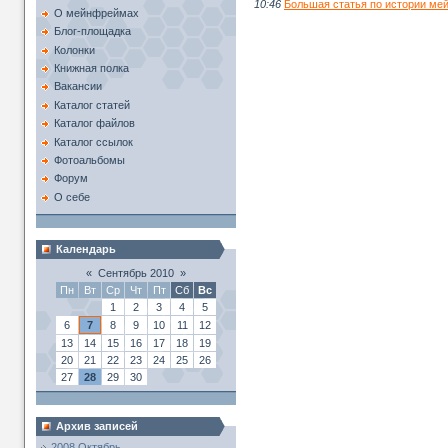
10:46
Большая статья по истории мей
О мейнфреймах
Блог-площадка
Колонки
Книжная полка
Вакансии
Каталог статей
Каталог файлов
Каталог ссылок
Фотоальбомы
Форум
О себе
Календарь
«
Сентябрь 2010
»
Пн
Вт
Ср
Чт
Пт
Сб
Вс
1
2
3
4
5
6
7
8
9
10
11
12
13
14
15
16
17
18
19
20
21
22
23
24
25
26
27
28
29
30
Архив записей
2008 Октябрь