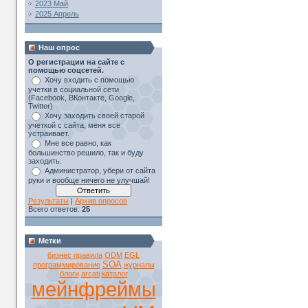
2023 Май
2025 Апрель
Наш опрос
О регистрации на сайте с
помощью соцсетей.
Хочу входить с помощью
учетки в социальной сети
(Facebook, ВКонтакте, Google,
Twitter)
Хочу заходить своей старой
учеткой с сайта, меня все
устраивает.
Мне все равно, как
большинство решило, так и буду
заходить.
Администратор, убери от сайта
руки и вообще ничего не улучшай!
Результаты
|
Архив опросов
Всего ответов:
25
Метки
бизнес правила
ODM
EGL
SOA
программирование
журналы
блоги
arcati
каталог
мейнфреймы