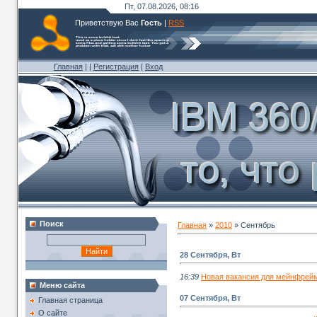
Пт, 07.08.2026, 08:16
Приветствую Вас
Гость
|
RSS
Главная
|
|
Регистрация
|
Вход
Поиск
Главная
»
2010
»
Сентябрь
28 Сентября, Вт
16:39
Новая вакансия для мейнфрейм
Меню сайта
07 Сентября, Вт
Главная страница
О сайте