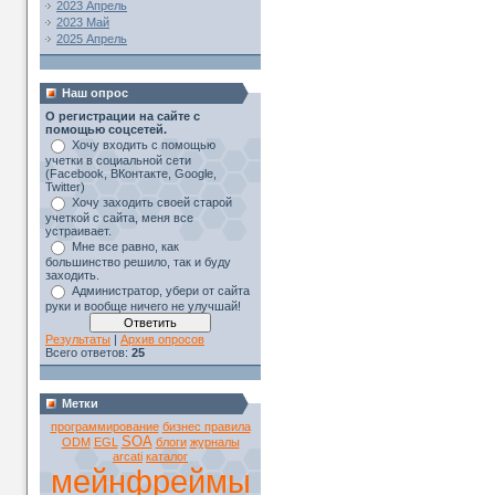
2023 Апрель
2023 Май
2025 Апрель
Наш опрос
О регистрации на сайте с
помощью соцсетей.
Хочу входить с помощью
учетки в социальной сети
(Facebook, ВКонтакте, Google,
Twitter)
Хочу заходить своей старой
учеткой с сайта, меня все
устраивает.
Мне все равно, как
большинство решило, так и буду
заходить.
Администратор, убери от сайта
руки и вообще ничего не улучшай!
Результаты
|
Архив опросов
Всего ответов:
25
Метки
программирование
бизнес правила
SOA
ODM
EGL
блоги
журналы
arcati
каталог
мейнфреймы