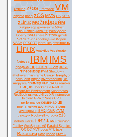
VM
z/os
журнал
Freeware
zOS
MVS
bigdata
nosql
OS
SLES
мейнфрейм
zLinux
Хабрахабр
документы
50лет
Хранилище
Java EE
WebSphere
history
Liberty
z/VM
share
github
S/379
OS/VS
сообщение
Форум
VSAM
DFSORT
Hercules
отчетность
Linux
Analytics Accelerator
IBM
IMS
Netezza
продажа
IDC
CHKPT
GSam
XRST
гипервизор
KVM
Shutdown
#hollywar
mainframe
Санкт-Петербург
вакансии
Видео
выступления
Dis
пример
нагрузка
VM/ESA
Assembler
НИЦЭВТ
Docker
sie
RedHat
OpenShift Environment
Kubernetes
RedBook
рынок
LHI vs XR instruction
to clear GPR
z Seies CPU
семинар
performance
ЦБ
впечатление
доступность
цены
BMC
ZVM
аутсорсинг
CMS
z13
санкции
Rockwell
история
DB2
Java
мобильность
Coupling
Facility
WebSphere AS
Parallel Sysplex
ОС ЕС
MVT
ссср
VTL
tape
Вакансия
Блог
новое
статьи