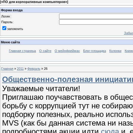
[
«ПО для корпоративных компьютеров»
]
Форма входа
Логин:
Пароль:
запомнить
Забыл
Меню сайта
Главная страница
О сайте
О мейнфреймах
Блог-площадка
Колонки
Книж
Главная
»
2011
»
Февраль
»
26
Общественно-полезная инициати
Уважаемые читатели!
Приглашаю поучавствовать в общест
борьбу с коррупцией тут не собираю
подборку полезных, реально исполь
MVS (как бы данная система ни наз
подробностями акции идти
сюда
и, 