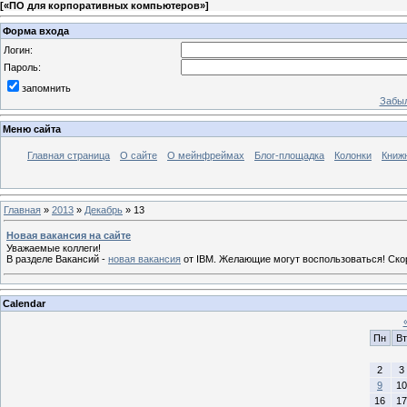
[
«ПО для корпоративных компьютеров»
]
Форма входа
Логин:
Пароль:
запомнить
Забыл
Меню сайта
Главная страница
О сайте
О мейнфреймах
Блог-площадка
Колонки
Книж
Главная
»
2013
»
Декабрь
»
13
Новая вакансия на сайте
Уважаемые коллеги!
В разделе Вакансий -
новая вакансия
от IBM. Желающие могут воспользоваться! Скор
Calendar
Пн
Вт
2
3
9
10
16
17